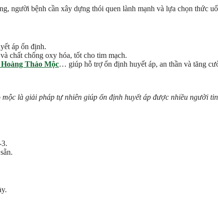
ông, người bệnh cần xây dựng thói quen lành mạnh và lựa chọn thức uố
uyết áp ổn định.
 và chất chống oxy hóa, tốt cho tim mạch.
g Hoàng Thảo Mộc
… giúp hỗ trợ ổn định huyết áp, an thần và tăng cư
o mộc là giải pháp tự nhiên giúp ổn định huyết áp được nhiều người ti
-3.
sẵn.
ày.