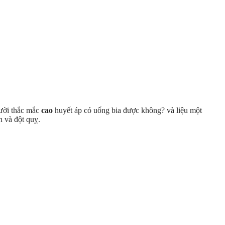
gười thắc mắc
cao
huyết áp có uống bia được không? và liệu một
h và đột quỵ.