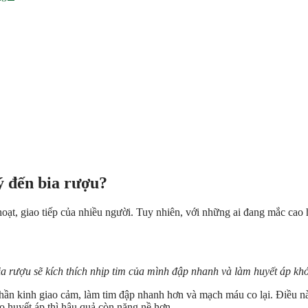
ý đến bia rượu?
oạt, giao tiếp của nhiều người. Tuy nhiên, với những ai đang mắc cao h
a rượu sẽ kích thích nhịp tim của mình đập nhanh và làm huyết áp khó
thần kinh giao cảm, làm tim đập nhanh hơn và mạch máu co lại. Điều n
o huyết áp thì hậu quả còn nặng nề hơn.