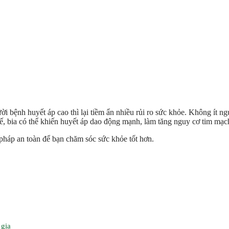
i bệnh huyết áp cao thì lại tiềm ẩn nhiều rủi ro sức khỏe. Không ít n
 tế, bia có thể khiến huyết áp dao động mạnh, làm tăng nguy cơ tim mạc
ải pháp an toàn để bạn chăm sóc sức khỏe tốt hơn.
 gia