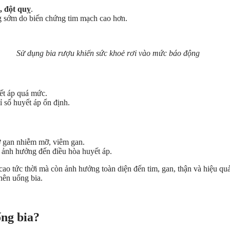
, đột quỵ
.
g sớm do biến chứng tim mạch cao hơn.
Sử dụng bia rượu khiến sức khoẻ rơi vào mức báo động
yết áp quá mức.
ỉ số huyết áp ổn định.
ơ gan nhiễm mỡ, viêm gan.
, ảnh hưởng đến điều hòa huyết áp.
cao tức thời mà còn ảnh hưởng toàn diện đến tim, gan, thận và hiệu quả
nên uống bia.
ống bia?