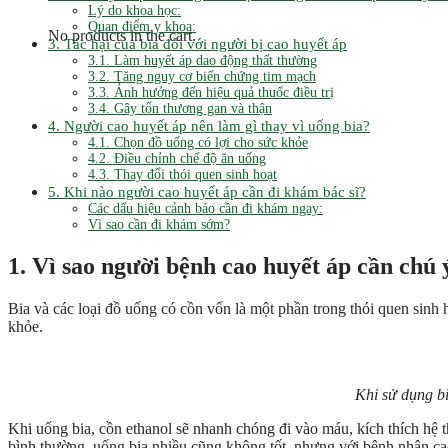
Lý do khoa học:
Quan điểm y khoa:
No products in the cart.
3. Tác hại của bia đối với người bị cao huyết áp
3.1. Làm huyết áp dao động thất thường
3.2. Tăng nguy cơ biến chứng tim mạch
3.3. Ảnh hưởng đến hiệu quả thuốc điều trị
3.4. Gây tổn thương gan và thận
4. Người cao huyết áp nên làm gì thay vì uống bia?
4.1. Chọn đồ uống có lợi cho sức khỏe
4.2. Điều chỉnh chế độ ăn uống
4.3. Thay đổi thói quen sinh hoạt
5. Khi nào người cao huyết áp cần đi khám bác sĩ?
Các dấu hiệu cảnh báo cần đi khám ngay:
Vì sao cần đi khám sớm?
1. Vì sao người bệnh cao huyết áp cần chú 
Bia và các loại đồ uống có cồn vốn là một phần trong thói quen sinh h
khỏe.
Khi sử dụng bi
Khi uống bia, cồn ethanol sẽ nhanh chóng đi vào máu, kích thích hệ 
bình thường, uống bia nhiều cũng không tốt, nhưng với bệnh nhân ca