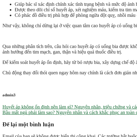
Giúp bác sĩ xác định chính xác tình trạng bệnh và mức độ ảnh
Được theo dõi chỉ số huyết áp, xét nghiệm máu, kiểm tra tim m
Có phác đồ điều trị phù hợp để phòng ngừa đột quỵ, nhồi máu c
Như vậy, không chỉ dừng lại ở việc quan tâm cao huyết áp có uống b
Qua những phân tích trên, câu hỏi cao huyết áp có uống bia được khô
ảnh hưởng đến tim mạch, gan, thận và hiệu quả thuốc điều trị.
Để kiểm soát huyết áp ổn định, hãy từ bỏ rượu bia, xây dựng chế độ
Chủ động thay đổi thói quen ngay hôm nay chính là cách đơn giản nh
admin3
Huyết áp không ổn định nên làm gì? Nguyên nhân, triệu chứng và c
Bầu mất ngủ phải làm sao? Nguyên nhân và cách khắc phục an toàn
Để lại một bình luận
Email của bạn sẽ không được hiển thị công khai.
Các trường bắt buộ