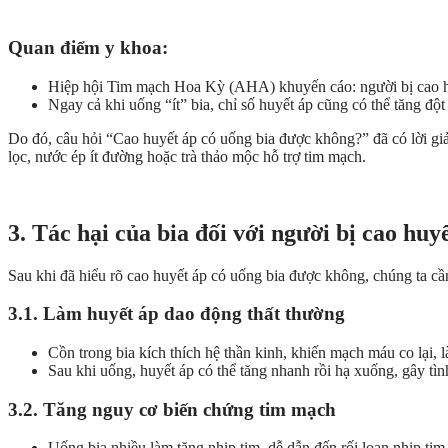
Quan điểm y khoa:
Hiệp hội Tim mạch Hoa Kỳ (AHA) khuyến cáo: người bị cao 
Ngay cả khi uống “ít” bia, chỉ số huyết áp cũng có thể tăng độ
Do đó, câu hỏi “Cao huyết áp có uống bia được không?” đã có lời gi
lọc, nước ép ít đường hoặc trà thảo mộc hỗ trợ tim mạch.
3. Tác hại của bia đối với người bị cao huy
Sau khi đã hiểu rõ cao huyết áp có uống bia được không, chúng ta cần 
3.1. Làm huyết áp dao động thất thường
Cồn trong bia kích thích hệ thần kinh, khiến mạch máu co lại, 
Sau khi uống, huyết áp có thể tăng nhanh rồi hạ xuống, gây tìn
3.2. Tăng nguy cơ biến chứng tim mạch
Uống bia nhiều làm tăng nhịp tim, dễ dẫn đến rối loạn nhịp tim