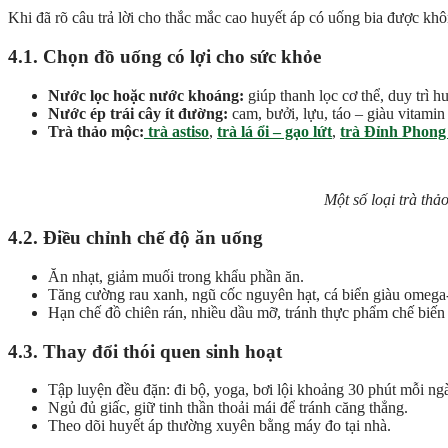
Khi đã rõ câu trả lời cho thắc mắc cao huyết áp có uống bia được kh
4.1. Chọn đồ uống có lợi cho sức khỏe
Nước lọc hoặc nước khoáng:
giúp thanh lọc cơ thể, duy trì h
Nước ép trái cây ít đường:
cam, bưởi, lựu, táo – giàu vitamin
Trà thảo mộc:
trà astiso
,
trà lá ổi – gạo lứt
,
trà Đỉnh Phon
Một số loại trà thả
4.2. Điều chỉnh chế độ ăn uống
Ăn nhạt, giảm muối trong khẩu phần ăn.
Tăng cường rau xanh, ngũ cốc nguyên hạt, cá biển giàu omega
Hạn chế đồ chiên rán, nhiều dầu mỡ, tránh thực phẩm chế biến 
4.3. Thay đổi thói quen sinh hoạt
Tập luyện đều đặn: đi bộ, yoga, bơi lội khoảng 30 phút mỗi ng
Ngủ đủ giấc, giữ tinh thần thoải mái để tránh căng thẳng.
Theo dõi huyết áp thường xuyên bằng máy đo tại nhà.