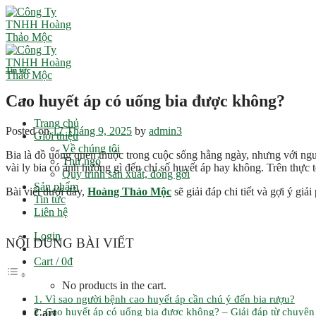
Skip
to
content
Tin tức
Cao huyết áp có uống bia được không?
Trang chủ
Posted on
17 Tháng 9, 2025
by
admin3
Giới thiệu
Về chúng tôi
Bia là đồ uống quen thuộc trong cuộc sống hằng ngày, nhưng với ngườ
Thư ngỏ
vài ly bia có ảnh hưởng gì đến chỉ số huyết áp hay không. Trên thực
Quy trình sản xuất, đóng gói
Sản phẩm
Bài viết dưới đây,
Hoàng Thảo Mộc
sẽ giải đáp chi tiết và gợi ý gi
Tin tức
Liên hệ
Login
NỘI DUNG BÀI VIẾT
Cart /
0
₫
No products in the cart.
1. Vì sao người bệnh cao huyết áp cần chú ý đến bia rượu?
2. Cao huyết áp có uống bia được không? – Giải đáp từ chuyên
Cart