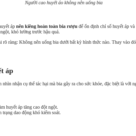
Người cao huyết áo không nên uống bia
huyết áp
nên kiêng hoàn toàn bia rượu
để ổn định chỉ số huyết áp và
t ngột, khó lường trước hậu quả.
ải rõ ràng: Không nên uống bia dưới bất kỳ hình thức nào. Thay vào đ
ết áp
nhìn nhận cụ thể tác hại mà bia gây ra cho sức khỏe, đặc biệt là với n
làm huyết áp tăng cao đột ngột.
h trạng dao động khó kiểm soát.
.