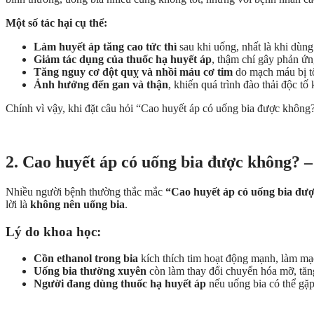
Một số tác hại cụ thể:
Làm huyết áp tăng cao tức thì
sau khi uống, nhất là khi dùng 
Giảm tác dụng của thuốc hạ huyết áp
, thậm chí gây phản ứ
Tăng nguy cơ đột quỵ và nhồi máu cơ tim
do mạch máu bị t
Ảnh hưởng đến gan và thận
, khiến quá trình đào thải độc tố
Chính vì vậy, khi đặt câu hỏi “Cao huyết áp có uống bia được không
2. Cao huyết áp có uống bia được không? –
Nhiều người bệnh thường thắc mắc
“Cao huyết áp có uống bia đư
lời là
không nên uống bia
.
Lý do khoa học:
Cồn ethanol trong bia
kích thích tim hoạt động mạnh, làm mạc
Uống bia thường xuyên
còn làm thay đổi chuyển hóa mỡ, tăn
Người đang dùng thuốc hạ huyết áp
nếu uống bia có thể gặp