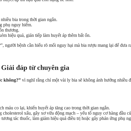
nhiều bia trong thời gian ngắn.
ng phụ nguy hiểm.
ổn thương.
 kém hiệu quả, gián tiếp làm huyết áp thêm bất ổn.
?”, người bệnh cần hiểu rõ mối nguy hại mà bia rượu mang lại để đưa 
 Giải đáp từ chuyên gia
ợc không?”
vì nghĩ rằng chỉ một vài ly bia sẽ không ảnh hưởng nhiều đ
h máu co lại, khiến huyết áp tăng cao trong thời gian ngắn.
g cholesterol xấu, gây xơ vữa động mạch – yếu tố nguy cơ hàng đầu c
 tương tác thuốc, làm giảm hiệu quả điều trị hoặc gây phản ứng phụ n