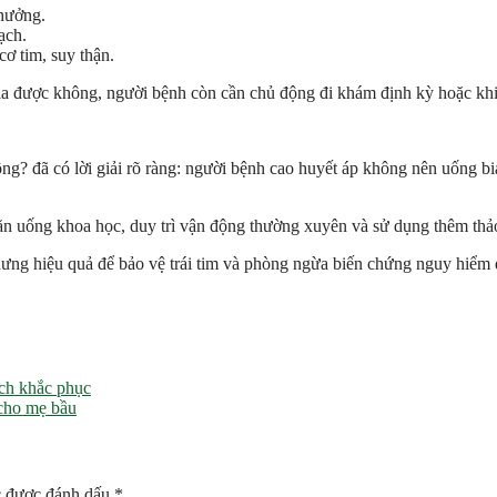
 hưởng.
ạch.
ơ tim, suy thận.
ia được không, người bệnh còn cần chủ động đi khám định kỳ hoặc khi 
ng? đã có lời giải rõ ràng: người bệnh cao huyết áp không nên uống bi
 ăn uống khoa học, duy trì vận động thường xuyên và sử dụng thêm thả
ưng hiệu quả để bảo vệ trái tim và phòng ngừa biến chứng nguy hiểm 
ách khắc phục
 cho mẹ bầu
c được đánh dấu
*