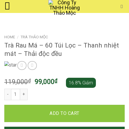
Skip
to
content
HOME
/
TRÀ THẢO MỘC
Trà Rau Má – 60 Túi Lọc – Thanh nhiệt
mát – Thải độc đều
₫
₫
119,000
99,000
16.8% Giảm
Trà Rau Má - 60 Túi Lọc - Thanh nhiệt mát - Thải độc đều quantity
ADD TO CART