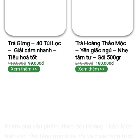
Trà Gừng – 40 Túi Lọc
Trà Hoàng Thảo Mộc
– Giải cảm nhanh –
– Yên giấc ngủ – Nhẹ
Tiêu hoá tốt
tâm tư – Gói 500gr
119,000
₫
99,000
₫
210,000
₫
180,000
₫
Xem thêm >>
Xem thêm >>
ĐĂNG KÝ MUA HÀNG
Khám phá sản phẩm, theo dõi Hoàng Thảo Mộc
trên các nền tảng mạng xã hội và mua hàng trực