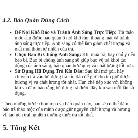
4.2. Bảo Quản Đúng Cách
Để Nơi Khô Ráo và Tránh Ánh Sáng Trực Tiếp:
Trà thảo
mộc cần được bảo quản ở nơi khô ráo, thoáng mát và tránh
ánh sáng trực tiếp. Ánh sáng có thể làm giảm chất lượng và
mất mùi thơm tự nhiên của trà.
Chọn Bao Bì Chống Ánh Sáng:
Khi mua trà, hãy chú ý đến
bao bì. Bao bì chống ánh sáng sẽ giúp bảo vệ trà khỏi tác
động của ánh sáng, bảo quản hương vị và chất lượng tốt hơn.
Sử Dụng Hũ Đựng Trà Kín Đáo:
Sau khi mở gói, hãy
chuyển trà vào hũ đựng trà kín đáo để giữ cho trà giữ được
hương vị và chất lượng tốt nhất. Hạn chế tiếp xúc với không
khí và đảm bảo rằng hũ đựng trà được đậy kín sau mỗi lần sử
dụng.
Theo những bước chọn mua và bảo quản này, bạn sẽ có thể đảm
bảo trà thảo mộc của mình được giữ nguyên chất lượng và hương
vị, tạo nên trải nghiệm thưởng thức trà tốt nhất.
5. Tổng Kết