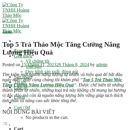
Skip
to
content
Tin tức
Top 5 Trà Thảo Mộc Tăng Cường Năng
Trang chủ
Lượng Hiệu Quả
Giới thiệu
Về chúng tôi
Posted on
15 Tháng 11, 2023
28 Tháng 8, 2024
by
admin
Thư ngỏ
Quy trình sản xuất, đóng gói
Tìm kiếm một nguồn năng lượng tự nhiên và hiệu quả để bắt đầu
Sản phẩm
ngày mới? Hãy cùng chúng tôi khám phá “
Top 5 Trà Thảo Mộc
Tin tức
Tăng Cường Năng Lượng Hiệu Quả
“. Được chế biến từ những
Liên hệ
thành phần tự nhiên, những loại trà này không chỉ mang lại hương
vị độc đáo mà còn là nguồn năng lượng bền vững giúp kích thích
Login
tinh thần và nâng cao sức khỏe tổng thể.
Cart /
0
₫
NỘI DUNG BÀI VIẾT
No products in the cart.
Cart