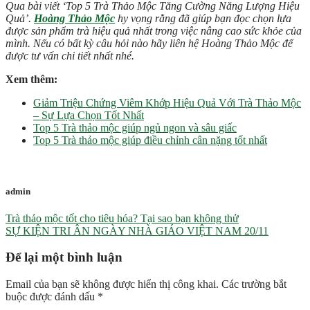
Qua bài viết ‘Top 5 Trà Thảo Mộc Tăng Cường Năng Lượng Hiệu
Quả’.
Hoàng Thảo Mộc
hy vọng rằng đã giúp bạn đọc chọn lựa
được sản phẩm trà hiệu quả nhất trong việc nâng cao sức khỏe của
mình. Nếu có bất kỳ câu hỏi nào hãy liên hệ Hoàng Thảo Mộc để
được tư vấn chi tiết nhất nhé.
Xem thêm:
Giảm Triệu Chứng Viêm Khớp Hiệu Quả Với Trà Thảo Mộc
– Sự Lựa Chọn Tốt Nhất
Top 5 Trà thảo mộc giúp ngủ ngon và sâu giấc
Top 5 Trà thảo mộc giúp điều chỉnh cân nặng tốt nhất
admin
Trà thảo mộc tốt cho tiêu hóa? Tại sao bạn không thử
SỰ KIỆN TRI ÂN NGÀY NHÀ GIÁO VIỆT NAM 20/11
Để lại một bình luận
Email của bạn sẽ không được hiển thị công khai.
Các trường bắt
buộc được đánh dấu
*