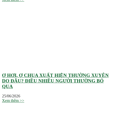
Ợ HƠI, Ợ CHUA XUẤT HIỆN THƯỜNG XUYÊN
DO ĐÂU? ĐIỀU NHIỀU NGƯỜI THƯỜNG BỎ
QUA
25/06/2026
Xem thêm >>