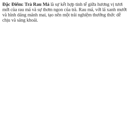
Đặc Điểm:
Trà Rau Má
là sự kết hợp tinh tế giữa hương vị tươi
mới của rau má và sự thơm ngon của trà. Rau má, với lá xanh mướt
và hình dáng mảnh mai, tạo nên một trải nghiệm thưởng thức dễ
chịu và sảng khoái.