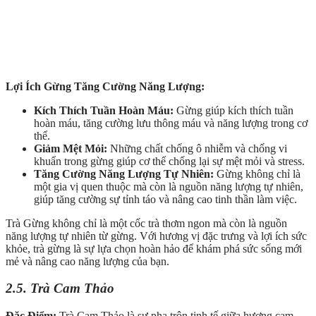
Lợi Ích Gừng Tăng Cường Năng Lượng:
Kích Thích Tuần Hoàn Máu:
Gừng giúp kích thích tuần
hoàn máu, tăng cường lưu thông máu và năng lượng trong cơ
thể.
Giảm Mệt Mỏi:
Những chất chống ô nhiễm và chống vi
khuẩn trong gừng giúp cơ thể chống lại sự mệt mỏi và stress.
Tăng Cường Năng
Lượng Tự Nhiên:
Gừng không chỉ là
một gia vị quen thuộc mà còn là nguồn năng lượng tự nhiên,
giúp tăng cường sự tỉnh táo và nâng cao tinh thần làm việc.
Trà Gừng không chỉ là một cốc trà thơm ngon mà còn là nguồn
năng lượng tự nhiên từ gừng. Với hương vị đặc trưng và lợi ích sức
khỏe, trà gừng là sự lựa chọn hoàn hảo để khám phá sức sống mới
mẻ và nâng cao năng lượng của bạn.
2.5. Trà Cam Thảo
Đặc Điểm:
Trà Cam Thảo là sự pha trộn tinh tế giữa hương cam