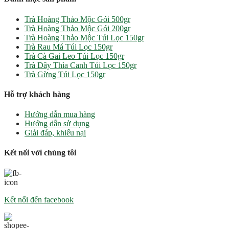
Trà Hoàng Thảo Mộc Gói 500gr
Trà Hoàng Thảo Mộc Gói 200gr
Trà Hoàng Thảo Mộc Túi Lọc 150gr
Trà Rau Má Túi Lọc 150gr
Trà Cà Gai Leo Túi Lọc 150gr
Trà Dây Thìa Canh Túi Lọc 150gr
Trà Gừng Túi Lọc 150gr
Hỗ trợ khách hàng
Hướng dẫn mua hàng
Hướng dẫn sử dụng
Giải đáp, khiếu nại
Kết nối với chúng tôi
Kết nối đến facebook