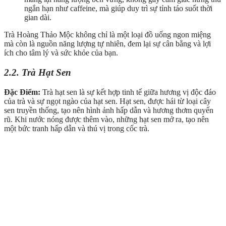
ngắn hạn như caffeine, mà giúp duy trì sự tỉnh táo suốt thời
gian dài.
Trà Hoàng Thảo Mộc không chỉ là một loại đồ uống ngon miệng
mà còn là nguồn năng lượng tự nhiên, đem lại sự cân bằng và lợi
ích cho tâm lý và sức khỏe của bạn.
2.2. Trà Hạt Sen
Đặc Điểm:
Trà hạt sen là sự kết hợp tinh tế giữa hương vị độc đáo
của trà và sự ngọt ngào của hạt sen. Hạt sen, được hái từ loại cây
sen truyền thống, tạo nên hình ảnh hấp dẫn và hương thơm quyến
rũ. Khi nước nóng được thêm vào, những hạt sen mở ra, tạo nên
một bức tranh hấp dẫn và thú vị trong cốc trà.