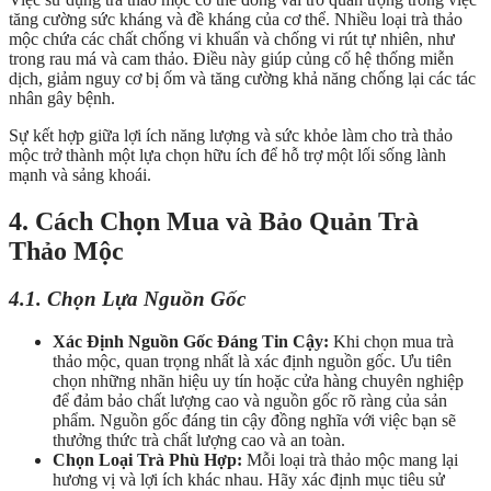
tăng cường sức kháng và đề kháng của cơ thể. Nhiều loại trà thảo
mộc chứa các chất chống vi khuẩn và chống vi rút tự nhiên, như
trong rau má và cam thảo. Điều này giúp củng cố hệ thống miễn
dịch, giảm nguy cơ bị ốm và tăng cường khả năng chống lại các tác
nhân gây bệnh.
Sự kết hợp giữa lợi ích năng lượng và sức khỏe làm cho trà thảo
mộc trở thành một lựa chọn hữu ích để hỗ trợ một lối sống lành
mạnh và sảng khoái.
4. Cách Chọn Mua và Bảo Quản Trà
Thảo Mộc
4.1. Chọn Lựa Nguồn Gốc
Xác Định Nguồn Gốc Đáng Tin Cậy:
Khi chọn mua trà
thảo mộc, quan trọng nhất là xác định nguồn gốc. Ưu tiên
chọn những nhãn hiệu uy tín hoặc cửa hàng chuyên nghiệp
để đảm bảo chất lượng cao và nguồn gốc rõ ràng của sản
phẩm. Nguồn gốc đáng tin cậy đồng nghĩa với việc bạn sẽ
thưởng thức trà chất lượng cao và an toàn.
Chọn Loại Trà Phù Hợp:
Mỗi loại trà thảo mộc mang lại
hương vị và lợi ích khác nhau. Hãy xác định mục tiêu sử