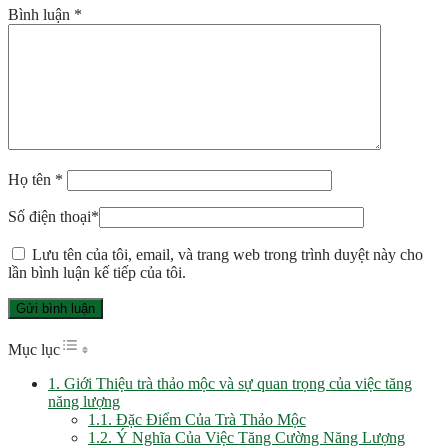
Bình luận
*
Họ tên
*
Số điện thoại
*
Lưu tên của tôi, email, và trang web trong trình duyệt này cho
lần bình luận kế tiếp của tôi.
Toggle Table of Content
Mục lục
1. Giới Thiệu trà thảo mộc và sự quan trọng của việc tăng
năng lượng
1.1. Đặc Điểm Của Trà Thảo Mộc
1.2. Ý Nghĩa Của Việc Tăng Cường Năng Lượng