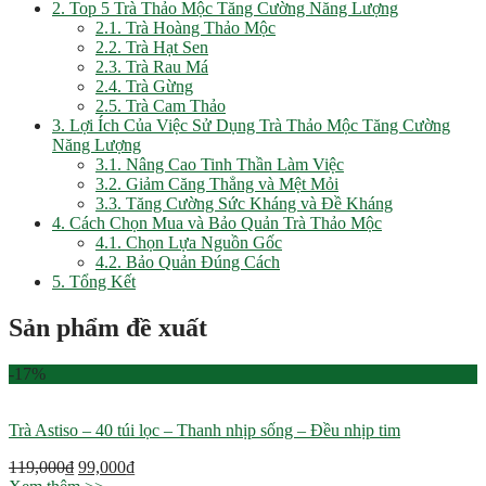
2. Top 5 Trà Thảo Mộc Tăng Cường Năng Lượng
2.1. Trà Hoàng Thảo Mộc
2.2. Trà Hạt Sen
2.3. Trà Rau Má
2.4. Trà Gừng
2.5. Trà Cam Thảo
3. Lợi Ích Của Việc Sử Dụng Trà Thảo Mộc Tăng Cường
Năng Lượng
3.1. Nâng Cao Tinh Thần Làm Việc
3.2. Giảm Căng Thẳng và Mệt Mỏi
3.3. Tăng Cường Sức Kháng và Đề Kháng
4. Cách Chọn Mua và Bảo Quản Trà Thảo Mộc
4.1. Chọn Lựa Nguồn Gốc
4.2. Bảo Quản Đúng Cách
5. Tổng Kết
Sản phẩm đề xuất
-17%
Trà Astiso – 40 túi lọc – Thanh nhịp sống – Đều nhịp tim
119,000
₫
99,000
₫