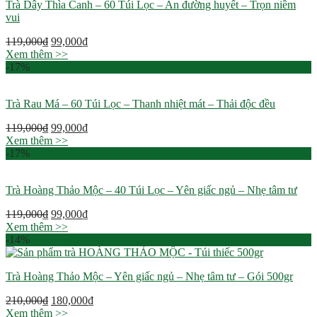
Trà Dây Thìa Canh – 60 Túi Lọc – An đường huyết – Trọn niềm
vui
119,000
₫
99,000
₫
Xem thêm >>
-17%
Trà Rau Má – 60 Túi Lọc – Thanh nhiệt mát – Thải độc đều
119,000
₫
99,000
₫
Xem thêm >>
-17%
Trà Hoàng Thảo Mộc – 40 Túi Lọc – Yên giấc ngủ – Nhẹ tâm tư
119,000
₫
99,000
₫
Xem thêm >>
-14%
Trà Hoàng Thảo Mộc – Yên giấc ngủ – Nhẹ tâm tư – Gói 500gr
210,000
₫
180,000
₫
Xem thêm >>