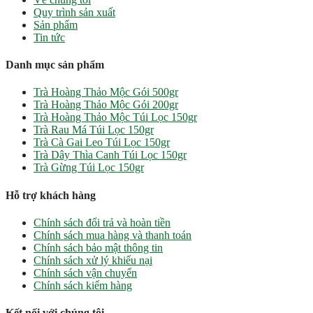
Quy trình sản xuất
Sản phẩm
Tin tức
Danh mục sản phẩm
Trà Hoàng Thảo Mộc Gói 500gr
Trà Hoàng Thảo Mộc Gói 200gr
Trà Hoàng Thảo Mộc Túi Lọc 150gr
Trà Rau Má Túi Lọc 150gr
Trà Cà Gai Leo Túi Lọc 150gr
Trà Dây Thìa Canh Túi Lọc 150gr
Trà Gừng Túi Lọc 150gr
Hỗ trợ khách hàng
Chính sách đổi trả và hoàn tiền
Chính sách mua hàng và thanh toán
Chính sách bảo mật thông tin
Chính sách xử lý khiếu nại
Chính sách vận chuyển
Chính sách kiểm hàng
Kết nối với chúng tôi