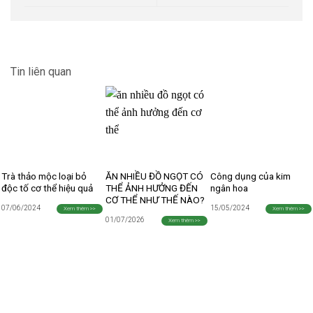
Tin liên quan
Trà thảo mộc loại bỏ
ĂN NHIỀU ĐỒ NGỌT CÓ
Công dụng của kim
độc tố cơ thể hiệu quả
THỂ ẢNH HƯỞNG ĐẾN
ngân hoa
CƠ THỂ NHƯ THẾ NÀO?
07/06/2024
15/05/2024
Xem thêm >>
Xem thêm >>
01/07/2026
Xem thêm >>