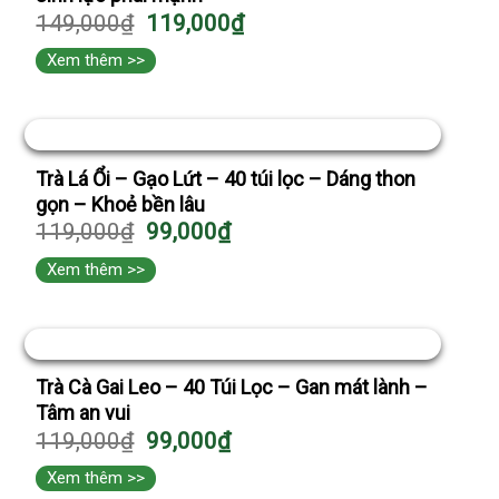
149,000
₫
119,000
₫
Xem thêm >>
Trà Lá Ổi – Gạo Lứt – 40 túi lọc – Dáng thon
gọn – Khoẻ bền lâu
119,000
₫
99,000
₫
Xem thêm >>
Trà Cà Gai Leo – 40 Túi Lọc – Gan mát lành –
Tâm an vui
119,000
₫
99,000
₫
Xem thêm >>