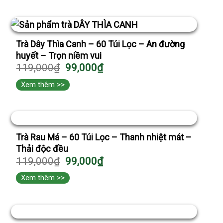
Trà Dây Thìa Canh – 60 Túi Lọc – An đường
huyết – Trọn niềm vui
119,000
₫
99,000
₫
Xem thêm >>
Trà Rau Má – 60 Túi Lọc – Thanh nhiệt mát –
Thải độc đều
119,000
₫
99,000
₫
Xem thêm >>