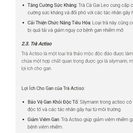
Tăng Cường Sức Kháng:
Trà Cà Gai Leo cung cấp c
cường sức kháng và đối phó với các tác nhân gây h
Cải Thiện Chức Năng Tiêu Hóa:
Loại trà này cũng có
bị quá tải và giảm nguy cơ bệnh gan nhiễm mỡ.
2.3. Trà Actiso
Trà Actiso là một loại trà thảo mộc độc đáo được làm 
chứa một hợp chất quan trọng được gọi là silymarin,
lợi ích cho gan.
Lợi Ích Cho Gan của Trà Actiso:
Bảo Vệ Gan Khỏi Độc Tố:
Silymarin trong actiso c
độc tố và các tác nhân gây hại từ môi trường.
Giảm Viêm Gan:
Trà Actiso giúp giảm viêm nhiễm g
bệnh viêm nhiễm.