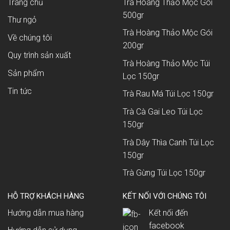
Trang chủ
Trà Hoàng Thảo Mộc Gói
500gr
Thư ngỏ
Trà Hoàng Thảo Mộc Gói
Về chúng tôi
200gr
Quy trình sản xuất
Trà Hoàng Thảo Mộc Túi
Sản phẩm
Lọc 150gr
Tin tức
Trà Rau Má Túi Lọc 150gr
Trà Cà Gai Leo Túi Lọc
150gr
Trà Dây Thìa Canh Túi Lọc
150gr
Trà Gừng Túi Lọc 150gr
HỖ TRỢ KHÁCH HÀNG
KẾT NỐI VỚI CHÚNG TÔI
Hướng dẫn mua hàng
Kết nối đến
facebook